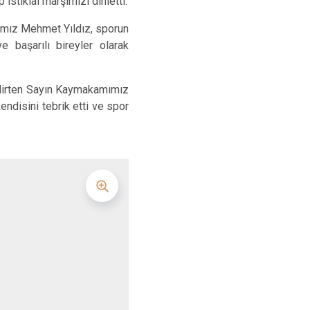
istiklal marşımızı dinletti.
Yenişarbademli
ımız Mehmet Yıldız, sporun
ç
Aksu
e başarılı bireyler olarak
 belirten Sayın Kaymakamımız
ndisini tebrik etti ve spor