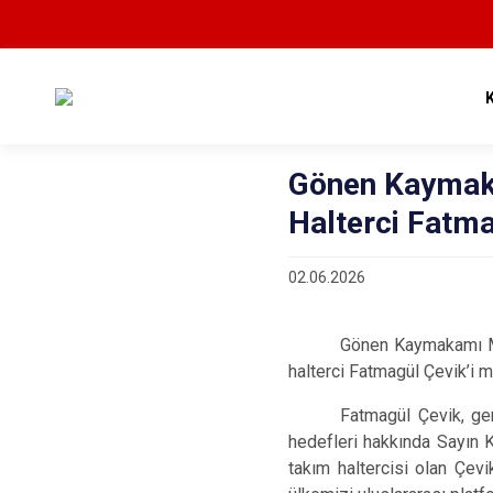
Gönen Kaymaka
Halterci Fatma
02.06.2026
Gönen Kaymakamı Meh
halterci Fatmagül Çevik’i m
Fatmagül Çevik
, ge
hedefleri hakkında Sayın 
takım haltercisi olan Çe