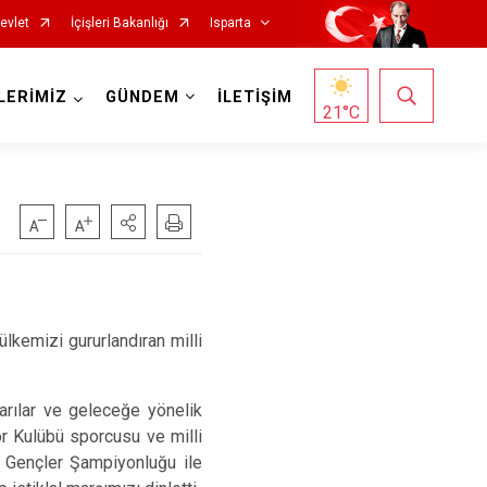
evlet
İçişleri Bakanlığı
Isparta
LERİMİZ
GÜNDEM
İLETİŞİM
21
°C
lkemizi gururlandıran milli
Senirkent
Sütçüler
şarılar ve geleceğe yönelik
Uluborlu
r Kulübü sporcusu ve milli
 Gençler Şampiyonluğu ile
Yalvaç