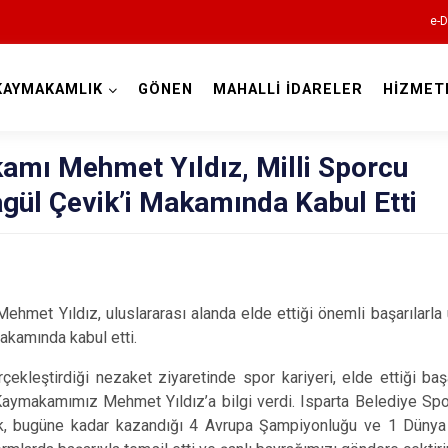
e-D
KAYMAKAMLIK
GÖNEN
MAHALLİ İDARELER
HİZMET
Isparta
mı Mehmet Yıldız, Milli Sporcu
gül Çevik’i Makamında Kabul Etti
met Yıldız, uluslararası alanda elde ettiği önemli başarılarla ü
Atabey
akamında kabul etti.
Eğirdir
rçekleştirdiği nezaket ziyaretinde spor kariyeri, elde ettiği ba
Gelendost
Kaymakamımız Mehmet Yıldız’a bilgi verdi. Isparta Belediye Spo
vik, bugüne kadar kazandığı 4 Avrupa Şampiyonluğu ve 1 Dünya
Gönen