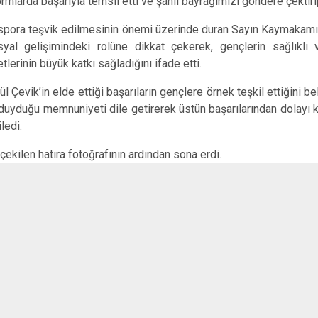
rmlarda başarıyla temsil etti ve şanlı bayrağımızı göndere çektirip 
Keçiborlu
 spora teşvik edilmesinin önemi üzerinde duran Sayın Kaymakam
Şarkikaraağa
syal gelişimindeki rolüne dikkat çekerek, gençlerin sağlıklı v
lerinin büyük katkı sağladığını ifade etti.
l Çevik’in elde ettiği başarıların gençlere örnek teşkil ettiğini
duyduğu memnuniyeti dile getirerek üstün başarılarından dolayı ke
ledi.
ilen hatıra fotoğrafının ardından sona erdi.