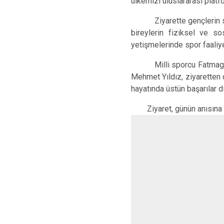
ülkemizi uluslararası platfo
Ziyarette gençlerin
bireylerin fiziksel ve so
yetişmelerinde spor faaliyet
Milli sporcu Fatmagü
Mehmet Yıldız, ziyaretten 
hayatında üstün başarılar di
Ziyaret, günün anısına çek