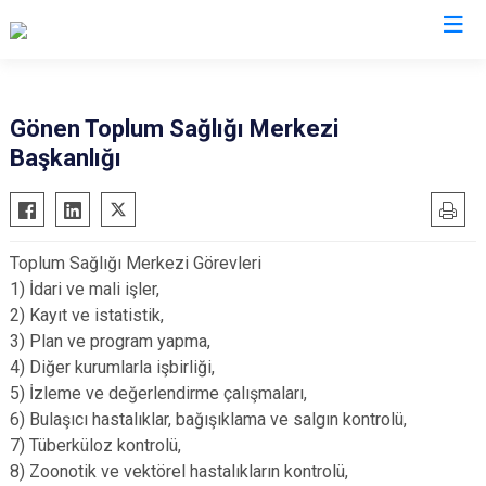
Isparta
Gönen Toplum Sağlığı Merkezi
Başkanlığı
Atabey
Senirkent
Eğirdir
Sütçüler
Gelendost
Uluborlu
Toplum Sağlığı Merkezi Görevleri
Gönen
Yalvaç
1) İdari ve mali işler,
Keçiborlu
Yenişarbademli
2) Kayıt ve istatistik,
Şarkikaraağaç
Aksu
3) Plan ve program yapma,
4) Diğer kurumlarla işbirliği,
5) İzleme ve değerlendirme çalışmaları,
6) Bulaşıcı hastalıklar, bağışıklama ve salgın kontrolü,
7) Tüberküloz kontrolü,
8) Zoonotik ve vektörel hastalıkların kontrolü,