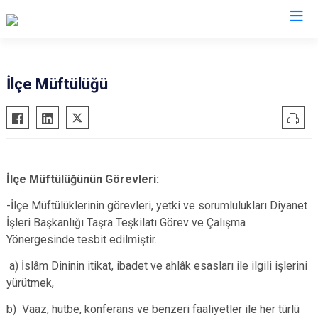
Isparta
İlçe Müftülüğü
Atabey
Senirkent
Eğirdir
Sütçüler
Gelendost
Uluborlu
Gönen
Yalvaç
İlçe Müftülüğünün Görevleri:
Keçiborlu
Yenişarbademli
-İlçe Müftülüklerinin görevleri, yetki ve sorumlulukları Diyanet
Şarkikaraağaç
Aksu
İşleri Başkanlığı Taşra Teşkilatı Görev ve Çalışma
Yönergesinde tesbit edilmiştir.
a) İslâm Dininin itikat, ibadet ve ahlâk esasları ile ilgili işlerini
yürütmek,
b) Vaaz, hutbe, konferans ve benzeri faaliyetler ile her türlü