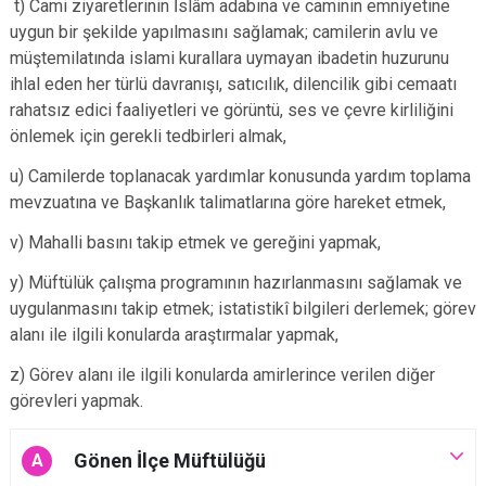
t) Cami ziyaretlerinin İslâm adabına ve caminin emniyetine
uygun bir şekilde yapılmasını sağlamak; camilerin avlu ve
müştemilatında islami kurallara uymayan ibadetin huzurunu
ihlal eden her türlü davranışı, satıcılık, dilencilik gibi cemaatı
rahatsız edici faaliyetleri ve görüntü, ses ve çevre kirliliğini
önlemek için gerekli tedbirleri almak,
u) Camilerde toplanacak yardımlar konusunda yardım toplama
mevzuatına ve Başkanlık talimatlarına göre hareket etmek,
v) Mahalli basını takip etmek ve gereğini yapmak,
y) Müftülük çalışma programının hazırlanmasını sağlamak ve
uygulanmasını takip etmek; istatistikî bilgileri derlemek; görev
alanı ile ilgili konularda araştırmalar yapmak,
z) Görev alanı ile ilgili konularda amirlerince verilen diğer
görevleri yapmak.
Gönen İlçe Müftülüğü
A