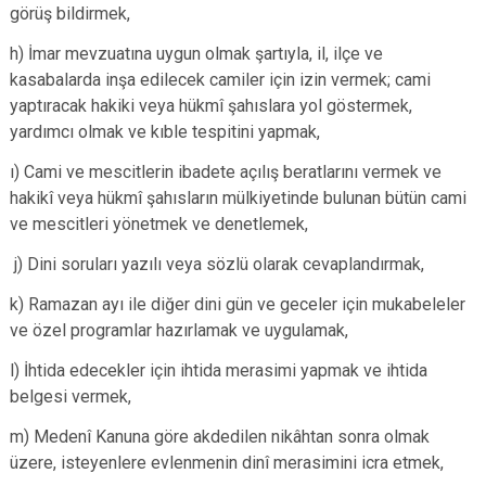
görüş bildirmek,
h) İmar mevzuatına uygun olmak şartıyla, il, ilçe ve
kasabalarda inşa edilecek camiler için izin vermek; cami
yaptıracak hakiki veya hükmî şahıslara yol göstermek,
yardımcı olmak ve kıble tespitini yapmak,
ı) Cami ve mescitlerin ibadete açılış beratlarını vermek ve
hakikî veya hükmî şahısların mülkiyetinde bulunan bütün cami
ve mescitleri yönetmek ve denetlemek,
j) Dini soruları yazılı veya sözlü olarak cevaplandırmak,
k) Ramazan ayı ile diğer dini gün ve geceler için mukabeleler
ve özel programlar hazırlamak ve uygulamak,
l) İhtida edecekler için ihtida merasimi yapmak ve ihtida
belgesi vermek,
m) Medenî Kanuna göre akdedilen nikâhtan sonra olmak
üzere, isteyenlere evlenmenin dinî merasimini icra etmek,