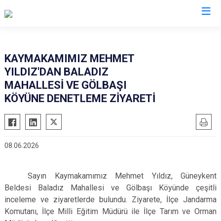
Isparta
KAYMAKAMIMIZ MEHMET
YILDIZ'DAN BALADIZ
Atabey
Senirkent
MAHALLESİ VE GÖLBAŞI
Eğirdir
Sütçüler
KÖYÜNE DENETLEME ZİYARETİ
Gelendost
Uluborlu
Gönen
Yalvaç
Keçiborlu
Yenişarbademli
08.06.2026
Şarkikaraağaç
Aksu
Sayın Kaymakamımız Mehmet Yıldız, Güneykent
Beldesi Baladız Mahallesi ve Gölbaşı Köyünde çeşitli
inceleme ve ziyaretlerde bulundu. Ziyarete, İlçe Jandarma
Komutanı, İlçe Milli Eğitim Müdürü ile İlçe Tarım ve Orman